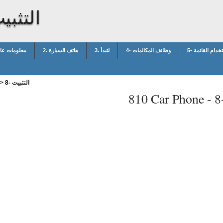
8- التثب
ستخدام القائمة
4- وظائف المكالمات
3. لتبدأ
2. هاتف السيارة
معلومات عا
8- التثبيت
>
810 Car Phone -