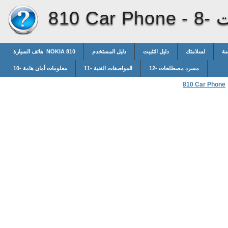
يت
810 Car Phone -
مة
لسلامتك
دليل التثبيت
دليل المستخدم
هاتف السيارة NOKIA 810
12- مسرد مصطلحات
11- المواصفات الفنية
10- معلومات أمان هامة
810 Car Phone