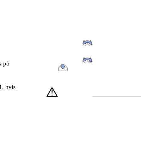
k på
1, hvis