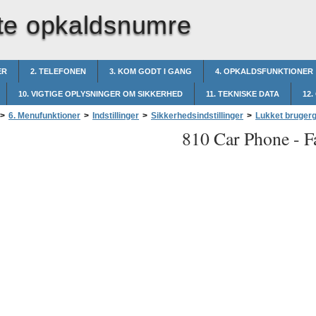
te opkaldsnumre
ER
2. TELEFONEN
3. KOM GODT I GANG
4. OPKALDSFUNKTIONER
10. VIGTIGE OPLYSNINGER OM SIKKERHED
11. TEKNISKE DATA
12.
>
6. Menufunktioner
>
Indstillinger
>
Sikkerhedsindstillinger
>
Lukket bruger
810 Car Phone -
F