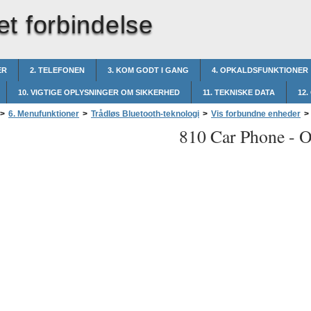
et forbindelse
ER
2. TELEFONEN
3. KOM GODT I GANG
4. OPKALDSFUNKTIONER
10. VIGTIGE OPLYSNINGER OM SIKKERHED
11. TEKNISKE DATA
12.
>
6. Menufunktioner
>
Trådløs Bluetooth-teknologi
>
Vis forbundne enheder
>
810 Car Phone -
O