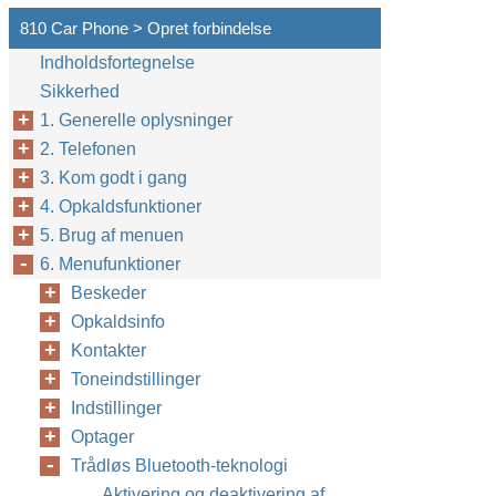
810 Car Phone > Opret forbindelse
Indholdsfortegnelse
Sikkerhed
1. Generelle oplysninger
2. Telefonen
3. Kom godt i gang
4. Opkaldsfunktioner
5. Brug af menuen
6. Menufunktioner
Beskeder
Opkaldsinfo
Kontakter
Toneindstillinger
Indstillinger
Optager
Trådløs Bluetooth-teknologi
Aktivering og deaktivering af