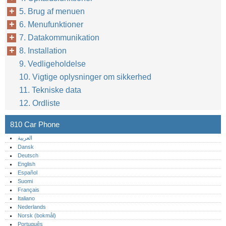
5. Brug af menuen
6. Menufunktioner
7. Datakommunikation
8. Installation
9. Vedligeholdelse
10. Vigtige oplysninger om sikkerhed
11. Tekniske data
12. Ordliste
810 Car Phone
العربية
Dansk
Deutsch
English
Español
Suomi
Français
Italiano
Nederlands
Norsk (bokmål)‎
Português‎