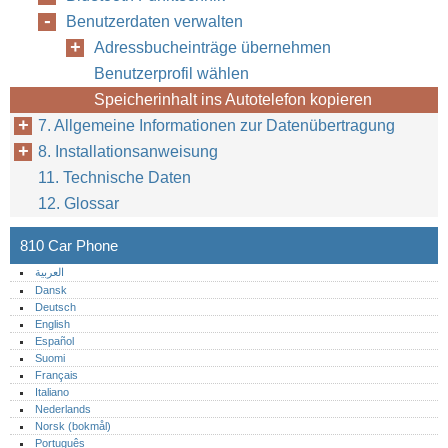
Benutzerdaten verwalten
Adressbucheinträge übernehmen
Benutzerprofil wählen
Speicherinhalt ins Autotelefon kopieren
7. Allgemeine Informationen zur Datenübertragung
8. Installationsanweisung
11. Technische Daten
12. Glossar
810 Car Phone
العربية
Dansk
Deutsch
English
Español
Suomi
Français
Italiano
Nederlands
Norsk (bokmål)‎
Português‎