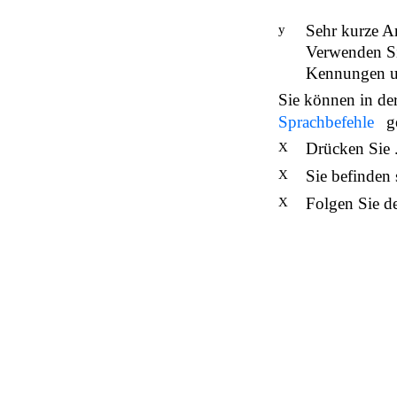
Sehr kurze A
y
Verwenden Si
Kennungen un
Sie können in de
Sprachbefehle
g
Drücken Sie .
X
Sie befinden 
X
Folgen Sie d
X