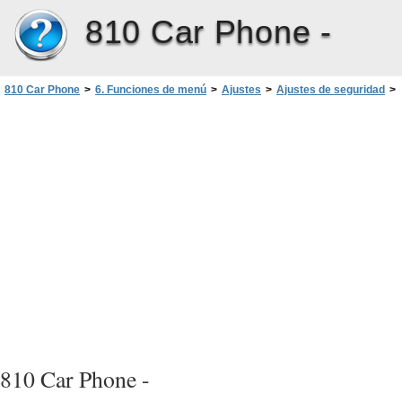
810 Car Phone -
810 Car Phone
>
6. Funciones de menú
>
Ajustes
>
Ajustes de seguridad
>
Grupo cerrado de usuarios
>
Números de marcación fija
810 Car Phone -