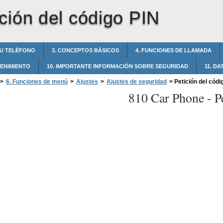
ición del código PIN
SU TELÉFONO
3. CONCEPTOS BÁSICOS
4. FUNCIONES DE LLAMADA
TENIMIENTO
10. IMPORTANTE INFORMACIÓN SOBRE SEGURIDAD
11. D
>
6. Funciones de menú
>
Ajustes
>
Ajustes de seguridad
>
Petición del códi
810 Car Phone -
P