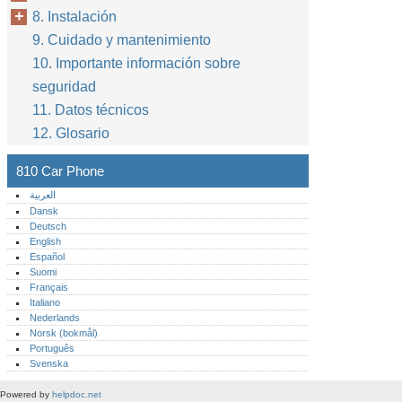
8. Instalación
9. Cuidado y mantenimiento
10. Importante información sobre
seguridad
11. Datos técnicos
12. Glosario
810 Car Phone
العربية
Dansk
Deutsch
English
Español
Suomi
Français
Italiano
Nederlands
Norsk (bokmål)‎
Português‎
Svenska
Powered by
helpdoc.net