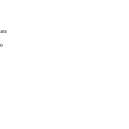
ara
no
.