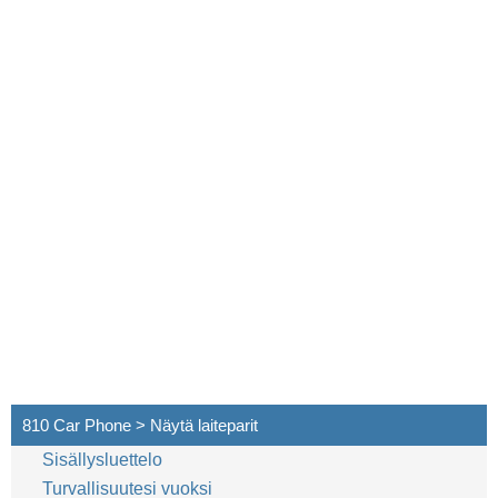
810 Car Phone > Näytä laiteparit
Sisällysluettelo
Turvallisuutesi vuoksi