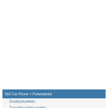
810 Car Phone > Puhelutiedot
Sisällysluettelo
Turvallisuutesi vuoksi