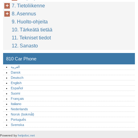
7. Tietoliikenne
8. Asennus
9. Huolto-ohjeita
10. Tärkeätä tietää
11. Tekniset tiedot
12. Sanasto
810 Car Phone
العربية
Dansk
Deutsch
English
Español
Suomi
Français
Italiano
Nederlands
Norsk (bokmål)‎
Português‎
Svenska
Powered by
helpdoc.net