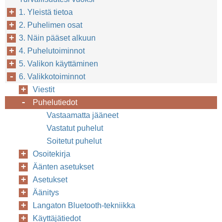
1. Yleistä tietoa
2. Puhelimen osat
3. Näin pääset alkuun
4. Puhelutoiminnot
5. Valikon käyttäminen
6. Valikkotoiminnot
Viestit
Puhelutiedot
Vastaamatta jääneet
Vastatut puhelut
Soitetut puhelut
Osoitekirja
Äänten asetukset
Asetukset
Äänitys
Langaton Bluetooth-tekniikka
Käyttäjätiedot