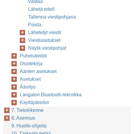
Vastaa
Lähetä edell.
Tallenna viestipohjana
Poista
Lähetetyt viestit
Viestiasetukset
Näytä viestipohjat
Puhelutiedot
Osoitekirja
Äänten asetukset
Asetukset
Äänitys
Langaton Bluetooth-tekniikka
Käyttäjätiedot
7. Tietoliikenne
8. Asennus
9. Huolto-ohjeita
10. Tärkeätä tietää