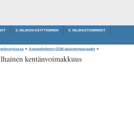
NOT
5. VALIKON KÄYTTÄMINEN
6. VALIKKOTOIMINNOT
helinverkossa
>
Autopuhelimen GSM-dataominaisuudet
>
lhainen kentänvoimakkuus