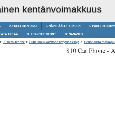
ainen kentänvoimakkuus
A
2. PUHELIMEN OSAT
3. NÄIN PÄÄSET ALKUUN
4. PUHELUTOIMIN
EÄTÄ TIETÄÄ
11. TEKNISET TIEDOT
12. SANASTO
>
7. Tietoliikenne
>
Puhelimen käyttöön liittyviä tietoja
>
Tiedonsiirto matkapu
810 Car Phone -
A
nvoimakkuus