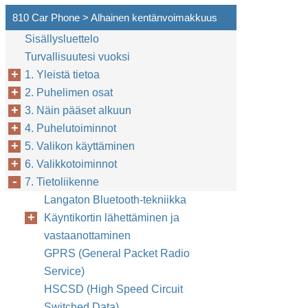
810 Car Phone > Alhainen kentänvoimakkuus
Sisällysluettelo
Turvallisuutesi vuoksi
1. Yleistä tietoa
2. Puhelimen osat
3. Näin pääset alkuun
4. Puhelutoiminnot
5. Valikon käyttäminen
6. Valikkotoiminnot
7. Tietoliikenne
Langaton Bluetooth-tekniikka
Käyntikortin lähettäminen ja
vastaanottaminen
GPRS (General Packet Radio
Service)
HSCSD (High Speed Circuit
Switched Data)