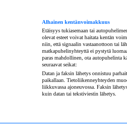
Alhainen kentänvoimakkuus
Etäisyys tukiasemaan tai autopuhelimen
olevat esteet voivat haitata kentän voi
niin, että signaalin vastaanottoon tai lä
matkapuhelinyhteyttä ei pystytä luomaan
paras mahdollinen, ota autopuhelinta 
seuraavat seikat:
Datan ja faksin lähetys onnistuu parhai
paikallaan. Tietoliikenneyhteyden muod
liikkuvassa ajoneuvossa. Faksin lähet
kuin datan tai tekstiviestin lähetys.