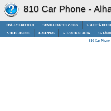
810 Car Phone -
Alh
SISÄLLYSLUETTELO
TURVALLISUUTESI VUOKSI
1. YLEISTÄ TIETO
7. TIETOLIIKENNE
8. ASENNUS
9. HUOLTO-OHJEITA
10. TÄRK
810 Car Phone
Alhainen kentä