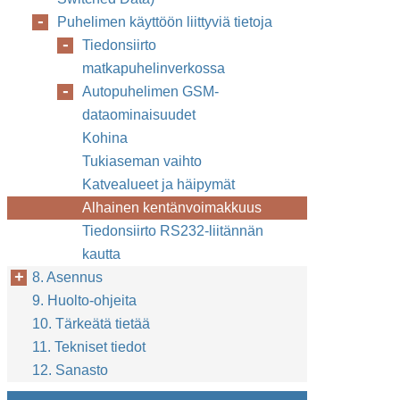
Puhelimen käyttöön liittyviä tietoja
Tiedonsiirto
matkapuhelinverkossa
Autopuhelimen GSM-
dataominaisuudet
Kohina
Tukiaseman vaihto
Katvealueet ja häipymät
Alhainen kentänvoimakkuus
Tiedonsiirto RS232-liitännän
kautta
8. Asennus
9. Huolto-ohjeita
10. Tärkeätä tietää
11. Tekniset tiedot
12. Sanasto