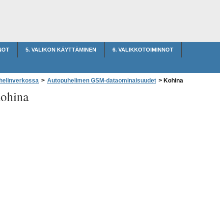
NOT
5. VALIKON KÄYTTÄMINEN
6. VALIKKOTOIMINNOT
helinverkossa
>
Autopuhelimen GSM-dataominaisuudet
>
Kohina
ohina