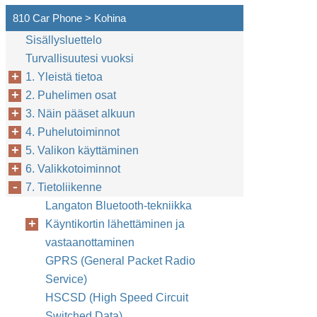
810 Car Phone > Kohina
Sisällysluettelo
Turvallisuutesi vuoksi
1. Yleistä tietoa
2. Puhelimen osat
3. Näin pääset alkuun
4. Puhelutoiminnot
5. Valikon käyttäminen
6. Valikkotoiminnot
7. Tietoliikenne
Langaton Bluetooth-tekniikka
Käyntikortin lähettäminen ja
vastaanottaminen
GPRS (General Packet Radio
Service)
HSCSD (High Speed Circuit
Switched Data)