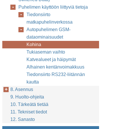
Puhelimen käyttöön liittyviä tietoja
Tiedonsiirto
matkapuhelinverkossa
Autopuhelimen GSM-
dataominaisuudet
Kohina
Tukiaseman vaihto
Katvealueet ja häipymät
Alhainen kentänvoimakkuus
Tiedonsiirto RS232-liitännän
kautta
8. Asennus
9. Huolto-ohjeita
10. Tärkeätä tietää
11. Tekniset tiedot
12. Sanasto