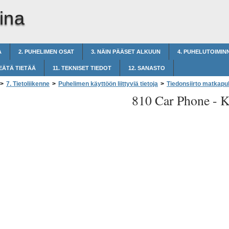
ina
A
2. PUHELIMEN OSAT
3. NÄIN PÄÄSET ALKUUN
4. PUHELUTOIMIN
EÄTÄ TIETÄÄ
11. TEKNISET TIEDOT
12. SANASTO
>
7. Tietoliikenne
>
Puhelimen käyttöön liittyviä tietoja
>
Tiedonsiirto matkapu
810 Car Phone -
K