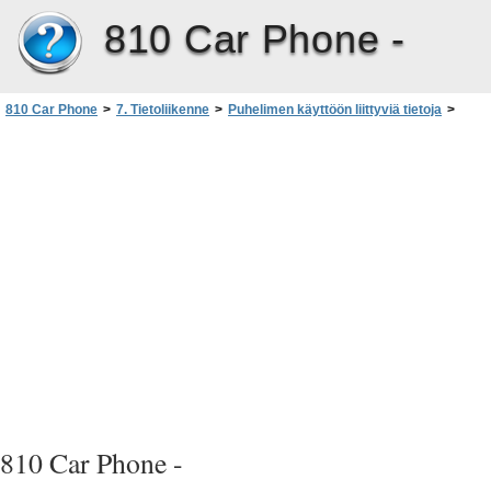
810 Car Phone -
810 Car Phone
>
7. Tietoliikenne
>
Puhelimen käyttöön liittyviä tietoja
>
Tiedonsiirto matkapuhelinverkossa
>
Autopuhelimen GSM-dataominaisuudet
>
Tukiaseman vaihto
810 Car Phone -