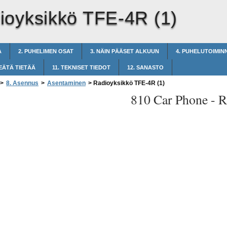
ioyksikkö TFE-4R (1)
A
2. PUHELIMEN OSAT
3. NÄIN PÄÄSET ALKUUN
4. PUHELUTOIMIN
EÄTÄ TIETÄÄ
11. TEKNISET TIEDOT
12. SANASTO
>
8. Asennus
>
Asentaminen
>
Radioyksikkö TFE-4R (1)
810 Car Phone -
R