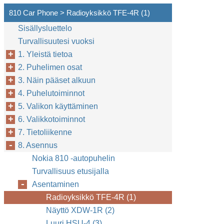
810 Car Phone > Radioyksikkö TFE-4R (1)
Sisällysluettelo
Turvallisuutesi vuoksi
1. Yleistä tietoa
2. Puhelimen osat
3. Näin pääset alkuun
4. Puhelutoiminnot
5. Valikon käyttäminen
6. Valikkotoiminnot
7. Tietoliikenne
8. Asennus
Nokia 810 -autopuhelin
Turvallisuus etusijalla
Asentaminen
Radioyksikkö TFE-4R (1)
Näyttö XDW-1R (2)
Luuri HSU-4 (3)