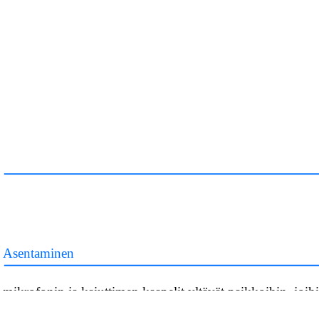
Asentaminen
mikrofonin ja kaiuttimen kaapelit yltävät paikkoihin, joih
nämä osat on tarkoitus asentaa.