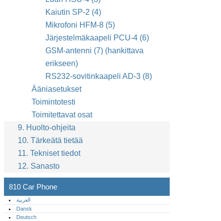
Kaiutin SP-2 (4)
Mikrofoni HFM-8 (5)
Järjestelmäkaapeli PCU-4 (6)
GSM-antenni (7) (hankittava
erikseen)
RS232-sovitinkaapeli AD-3 (8)
Ääniasetukset
Toimintotesti
Toimitettavat osat
9. Huolto-ohjeita
10. Tärkeätä tietää
11. Tekniset tiedot
12. Sanasto
810 Car Phone
العربية
Dansk
Deutsch