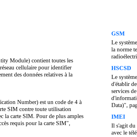
GSM
Le systèm
la norme t
radioélectr
tity Module) contient toutes les
éseau cellulaire pour identifier
HSCSD
alement des données relatives à la
Le systèm
d'établir 
services d
d'informat
ication Number) est un code de 4 à
Data)", pa
rte SIM contre toute utilisation
vec la carte SIM. Pour de plus amples
IMEI
ccès requis pour la carte SIM",
Il s'agit d
avec le tél