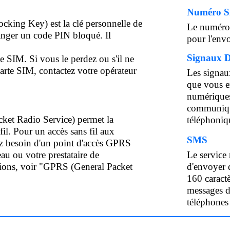
Numéro 
king Key) est la clé personnelle de
Le numéro 
anger un code PIN bloqué. Il
pour l'envo
Signaux
te SIM. Si vous le perdez ou s'il ne
carte SIM, contactez votre opérateur
Les signau
que vous e
numériques
communique
ket Radio Service) permet la
téléphoniqu
il. Pour un accès sans fil aux
SMS
z besoin d'un point d'accès GPRS
eau ou votre prestataire de
Le service
tions, voir "GPRS (General Packet
d'envoyer 
160 caractè
messages d
téléphones 