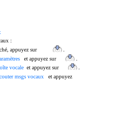
x
caux :
fiché, appuyez sur
.
aramètres
et appuyez sur
.
oîte vocale
et appuyez sur
.
couter msgs vocaux
et appuyez