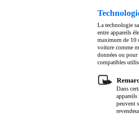
Technologie
La technologie sa
entre appareils é
maximum de 10 mè
voiture comme m
données ou pour 
compatibles utili
Remarq
Dans certa
appareils 
peuvent s
revendeur 