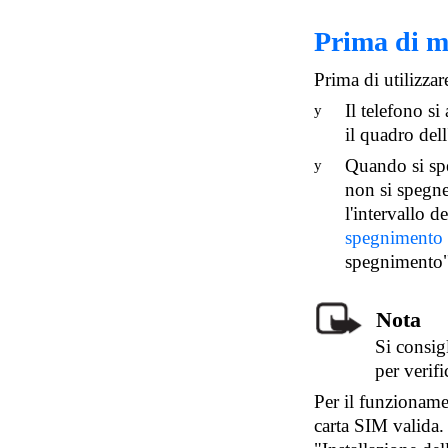
Prima di me
Prima di utilizzar
Il telefono s
y
il quadro dell
Quando si spe
y
non si spegn
l'intervallo d
spegnimento
spegnimento"
Nota
Si consig
per verif
Per il funzioname
carta SIM valida.