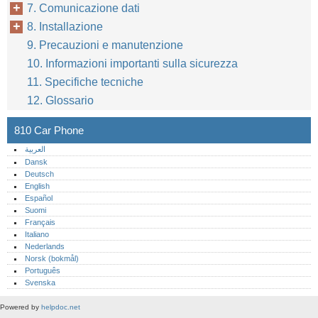
7. Comunicazione dati
8. Installazione
9. Precauzioni e manutenzione
10. Informazioni importanti sulla sicurezza
11. Specifiche tecniche
12. Glossario
810 Car Phone
العربية
Dansk
Deutsch
English
Español
Suomi
Français
Italiano
Nederlands
Norsk (bokmål)‎
Português‎
Svenska
Powered by
helpdoc.net