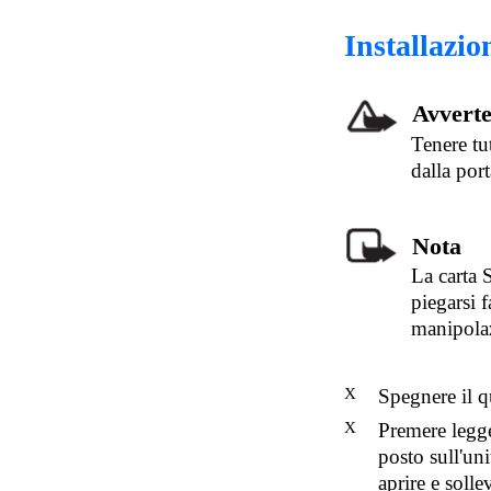
Installazio
Avverte
Tenere tu
dalla por
Nota
La carta S
piegarsi f
manipolaz
X
Spegnere il q
X
Premere legg
posto sull'uni
aprire e solle